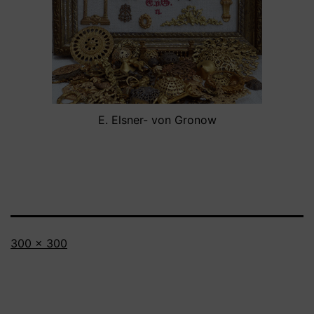
E. Elsner- von Gronow
Full
300 × 300
size