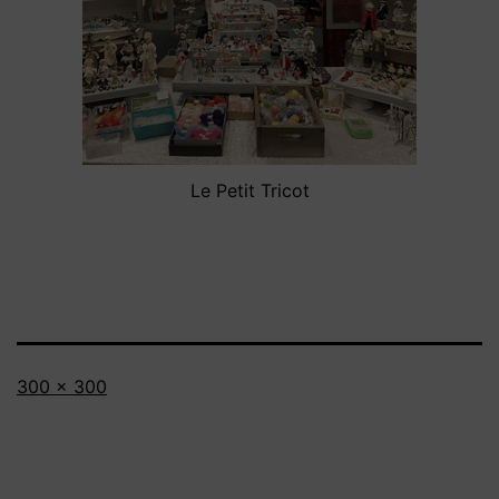
Le Petit Tricot
Full
300 × 300
size