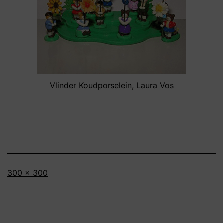
Vlinder Koudporselein, Laura Vos
Full
300 × 300
size