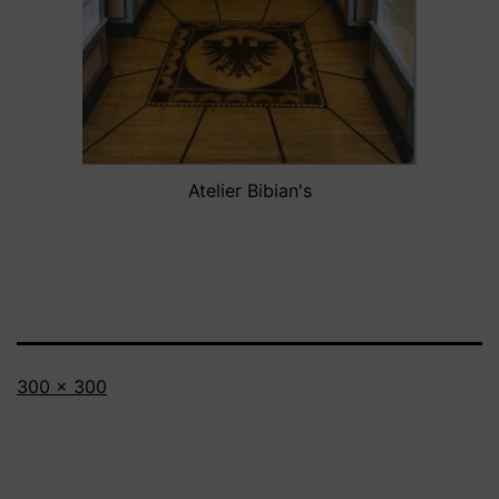
Atelier Bibian's
Volledige
300 × 300
grootte