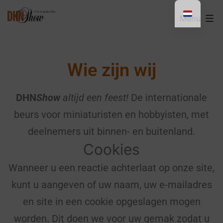
Menu
Wie zijn wij
DHN
Show
altijd een feest!
De internationale
beurs voor miniaturisten en hobbyisten, met
deelnemers uit binnen- en buitenland.
Cookies
Wanneer u een reactie achterlaat op onze site,
kunt u aangeven of uw naam, uw e-mailadres
en site in een cookie opgeslagen mogen
worden. Dit doen we voor uw gemak zodat u