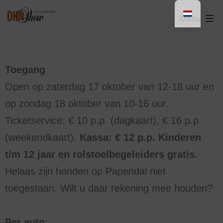
Menu
Toegang
Open op zaterdag 17 oktober van 12-18 uur
en
op zondag 18 oktober van 10-16 uur.
Ticketservice: € 10 p.p. (dagkaart), € 16 p.p.
(weekendkaart).
Kassa: € 12 p.p. Kinderen
t/m 12 jaar en rolstoelbegeleiders gratis.
Helaas zijn honden op Papendal niet
toegestaan. Wilt u daar rekening mee houden?
Per auto