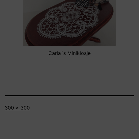
Carla´s Miniklosje
Volledige
300 × 300
grootte