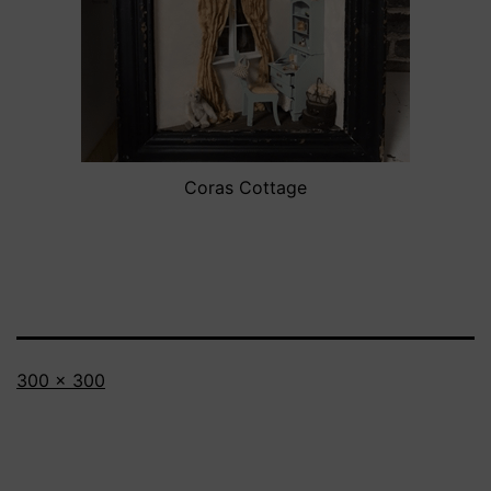
Coras Cottage
Volledige
300 × 300
grootte