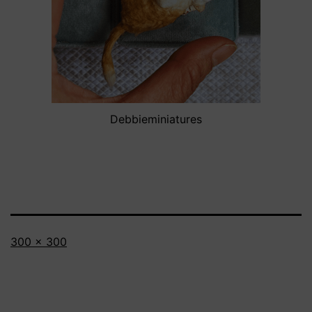
Debbieminiatures
Volledige
300 × 300
grootte