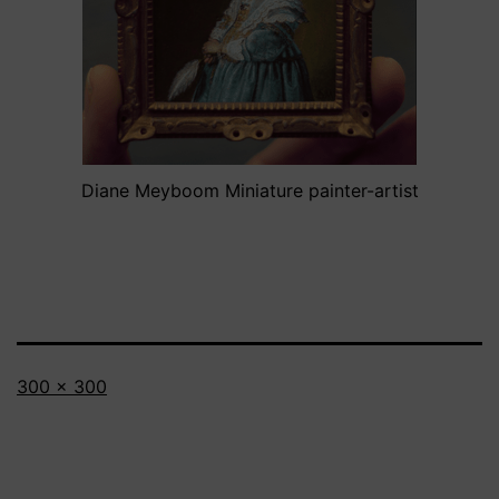
Diane Meyboom Miniature painter-artist
Volledige
300 × 300
grootte