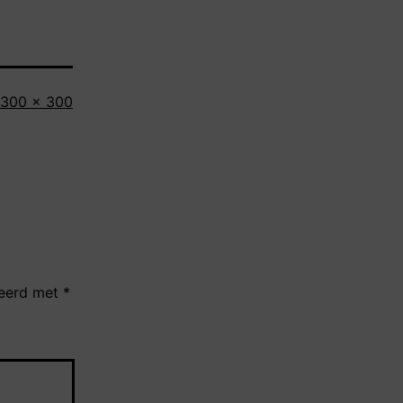
Volledige
300 × 300
grootte
keerd met
*