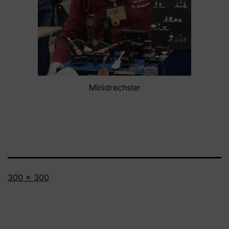
Minidrechsler
Volledige
300 × 300
grootte