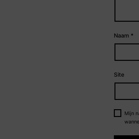
Naam
*
Site
Mijn 
wannee