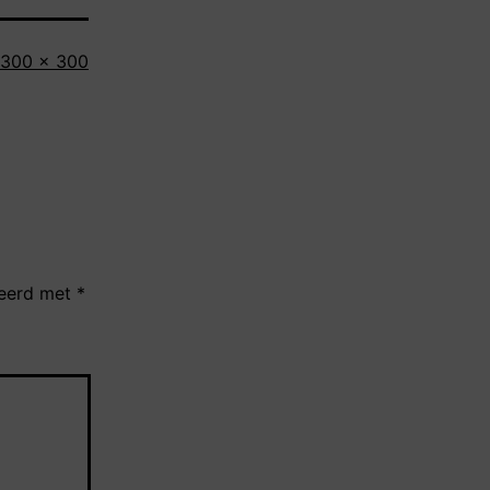
Volledige
300 × 300
grootte
keerd met
*