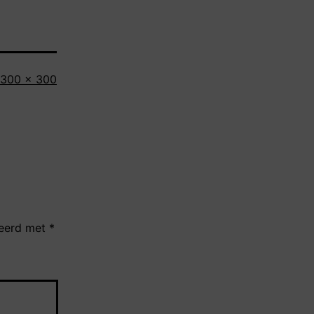
Volledige
300 × 300
grootte
keerd met
*